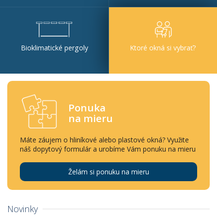
Bioklimatické pergoly
Ktoré okná si vybrať?
Ponuka
na mieru
Máte záujem o hliníkové alebo plastové okná? Využite
náš dopytový formulár a urobíme Vám ponuku na mieru
Želám si ponuku na mieru
Novinky