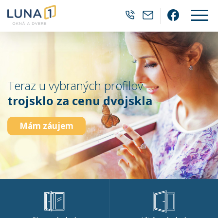
0905 382 202
luna1@luna1.
Facebo
Teraz u vybraných profilov
trojsklo za cenu dvojskla
Mám záujem