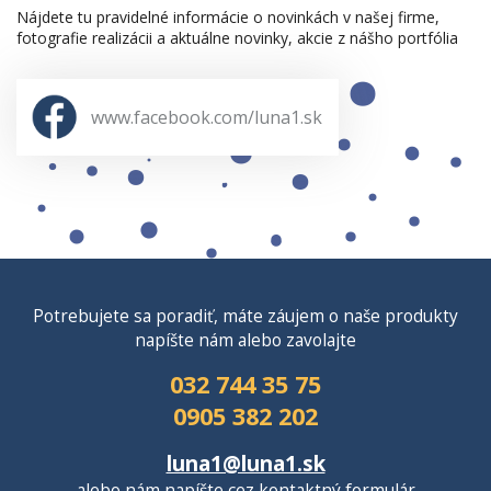
Nájdete tu pravidelné informácie o novinkách v našej firme,
fotografie realizácii a aktuálne novinky, akcie z nášho portfólia
www.facebook.com/luna1.sk
Potrebujete sa poradiť, máte záujem o naše produkty
napíšte nám alebo zavolajte
032 744 35 75
0905 382 202
luna1@luna1.sk
alebo nám napíšte cez
kontaktný formulár