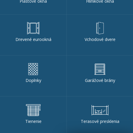
Plastové okná
Hliníkové okná
Drevené eurookná
Vchodové dvere
Doplnky
Garážové brány
Tienenie
Terasové presklenia