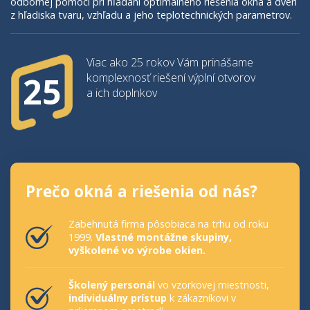
odbornej pomoci pri hľadaní optimálneho riešenia okna a dverí
z hľadiska tvaru, vzhľadu a jeho teplotechnických parametrov.
Viac ako 25 rokov Vám prinášame
komplexnosť riešení výplní otvorov
a ich doplnkov
Prečo okná a riešenia od nás?
Zabehnutá firma pôsobiaca na trhu od roku
1999.
Vlastné montážne skupiny,
vyškolené vo výrobe okien.
Školený personál
vo vzorkovej miestnosti,
individuálny prístup
k zákazníkovi v