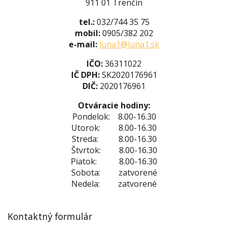
911 01 Trenčín
tel.:
032/744 35 75
mobil:
0905/382 202
e-mail:
luna1@luna1.sk
IČO:
36311022
IČ DPH:
SK2020176961
DIČ:
2020176961
Otváracie hodiny:
Pondelok: 8.00-16.30
Utorok: 8.00-16.30
Streda: 8.00-16.30
Štvrtok: 8.00-16.30
Piatok: 8.00-16.30
Sobota: zatvorené
Nedela: zatvorené
Kontaktný formulár