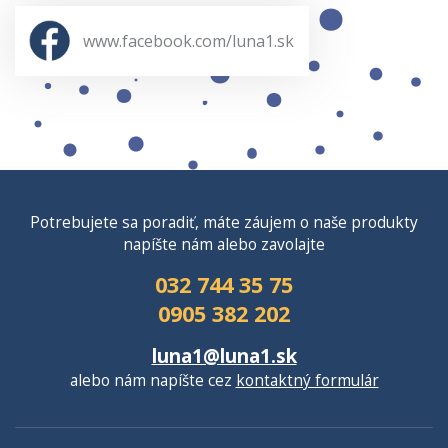
www.facebook.com/luna1.sk
Potrebujete sa poradiť, máte záujem o naše produkty
napíšte nám alebo zavolajte
032 744 35 75
0905 382 202
luna1@luna1.sk
alebo nám napíšte cez
kontaktný formulár