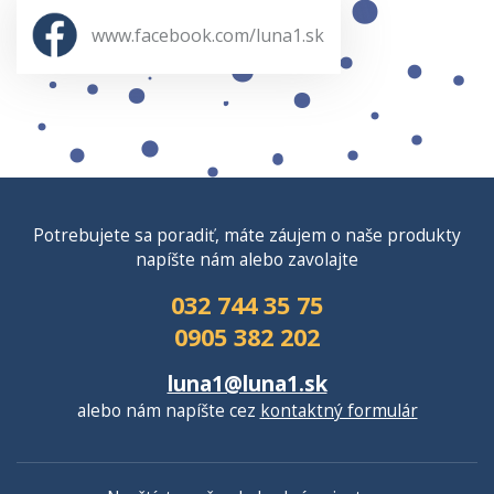
www.facebook.com/luna1.sk
Potrebujete sa poradiť, máte záujem o naše produkty
napíšte nám alebo zavolajte
032 744 35 75
0905 382 202
luna1@luna1.sk
alebo nám napíšte cez
kontaktný formulár