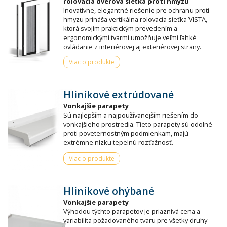
rolovacia dverová sieťka proti hmyzu
Inovatívne, elegantné riešenie pre ochranu proti
hmyzu prináša vertikálna rolovacia sieťka VISTA,
ktorá svojím praktickým prevedením a
ergonomickými tvarmi umožňuje veľmi ľahké
ovládanie z interiérovej aj exteriérovej strany.
Viac o produkte
Hliníkové extrúdované
Vonkajšie parapety
Sú najlepším a najpoužívanejším riešením do
vonkajšieho prostredia. Tieto parapety sú odolné
proti poveternostným podmienkam, majú
extrémne nízku tepelnú rozťažnosť.
Viac o produkte
Hliníkové ohýbané
Vonkajšie parapety
Výhodou týchto parapetov je priaznivá cena a
variabilita požadovaného tvaru pre všetky druhy