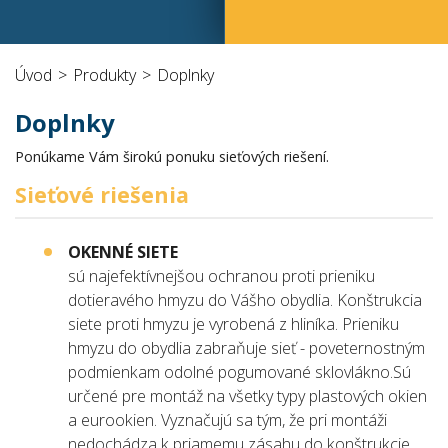
Úvod
Produkty
Doplnky
Doplnky
Ponúkame Vám širokú ponuku sieťových riešení.
Sieťové riešenia
OKENNÉ SIETE
sú najefektívnejšou ochranou proti prieniku
dotieravého hmyzu do Vášho obydlia. Konštrukcia
siete proti hmyzu je vyrobená z hliníka. Prieniku
hmyzu do obydlia zabraňuje sieť - poveternostným
podmienkam odolné pogumované sklovlákno.Sú
určené pre montáž na všetky typy plastových okien
a eurookien. Vyznačujú sa tým, že pri montáži
nedochádza k priamemu zásahu do konštrukcie