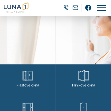
0905 382 202
luna1@luna1.
Facebo
Plastové okná
Hliníkové okná