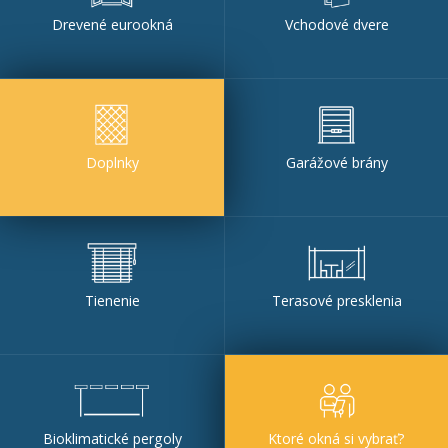
Drevené eurookná
Vchodové dvere
Doplnky
Garážové brány
Tienenie
Terasové presklenia
Bioklimatické pergoly
Ktoré okná si vybrať?