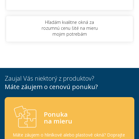
Hľadám kvalitne okná za
rozumnú cenu šité na mieru
mojim potrebám
Zaujal Vás niektorý z produktov?
Máte záujem o cenovú ponuku?
Ponuka
na mieru
Máte záujem o hliníkové alebo plastové okná? Doprajte