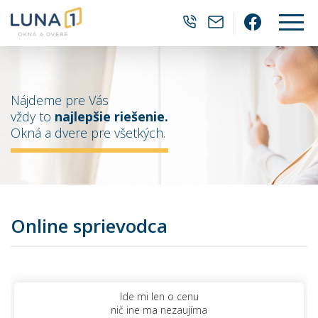
0905 382 202
luna1@luna1.
Facebo
Nájdeme pre Vás
vždy to
najlepšie riešenie.
Okná a dvere pre všetkých.
Online sprievodca
Ide mi len o cenu
nič ine ma nezaujíma