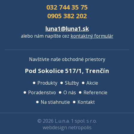
032 744 35 75
0905 382 202
luna1@luna1.sk
alebo nám napíšte cez
kontaktný formulár
Navštívte naše obchodné priestory
Pod Sokolice 517/1, Trenčín
Produkty
Služby
Akcie
Poradenstvo
O nás
Referencie
Na stiahnutie
Kontakt
© 2026 L.u.n.a. 1 spol. s r.o.
webdesign netropolis