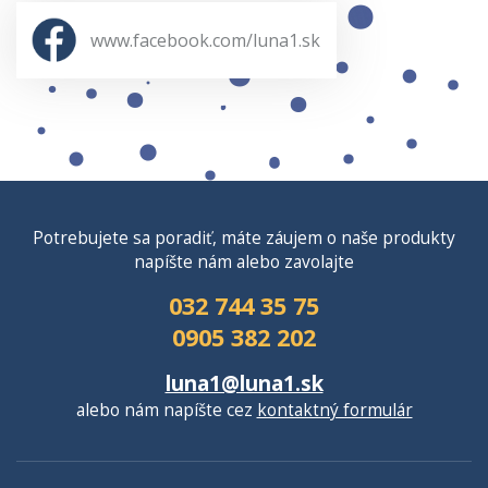
www.facebook.com/luna1.sk
Potrebujete sa poradiť, máte záujem o naše produkty
napíšte nám alebo zavolajte
032 744 35 75
0905 382 202
luna1@luna1.sk
alebo nám napíšte cez
kontaktný formulár