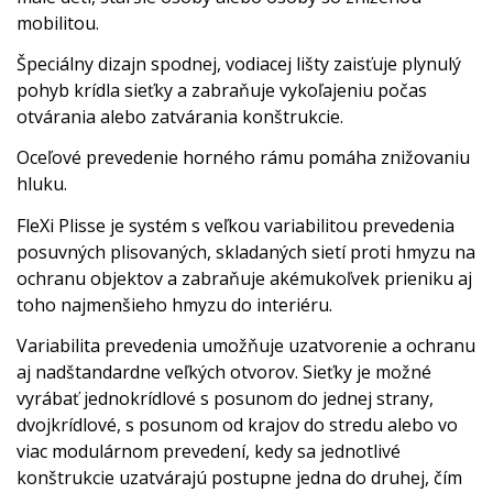
mobilitou.
Špeciálny dizajn spodnej, vodiacej lišty zaisťuje plynulý
pohyb krídla sieťky a zabraňuje vykoľajeniu počas
otvárania alebo zatvárania konštrukcie.
Oceľové prevedenie horného rámu pomáha znižovaniu
hluku.
FleXi Plisse je systém s veľkou variabilitou prevedenia
posuvných plisovaných, skladaných sietí proti hmyzu na
ochranu objektov a zabraňuje akémukoľvek prieniku aj
toho najmenšieho hmyzu do interiéru.
Variabilita prevedenia umožňuje uzatvorenie a ochranu
aj nadštandardne veľkých otvorov. Sieťky je možné
vyrábať jednokrídlové s posunom do jednej strany,
dvojkrídlové, s posunom od krajov do stredu alebo vo
viac modulárnom prevedení, kedy sa jednotlivé
konštrukcie uzatvárajú postupne jedna do druhej, čím