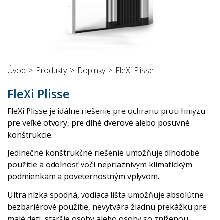
Úvod
Produkty
Doplnky
FleXi Plisse
FleXi Plisse
FleXi Plisse je idálne riešenie pre ochranu proti hmyzu
pre veľké otvory, pre dlhé dverové alebo posuvné
konštrukcie.
Jedinečné konštrukčné riešenie umožňuje dlhodobé
použitie a odolnosť voči nepriaznivým klimatickým
podmienkam a poveternostným vplyvom.
Ultra nízka spodná, vodiaca lišta umožňuje absolútne
bezbariérové použitie, nevytvára žiadnu prekážku pre
malé deti, staršie osoby alebo osoby so zníženou