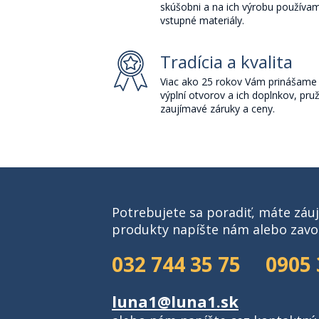
skúšobni a na ich výrobu používam
vstupné materiály.
Tradícia a kvalita
Viac ako 25 rokov Vám prinášame 
výplní otvorov a ich doplnkov, pru
zaujímavé záruky a ceny.
Potrebujete sa poradiť, máte záu
produkty napíšte nám alebo zavo
032 744 35 75
0905 
luna1@luna1.sk