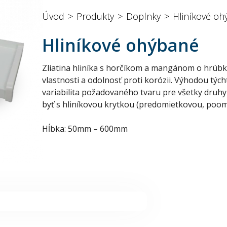
Úvod
Produkty
Doplnky
Hliníkové oh
Hliníkové ohýbané
Zliatina hliníka s horčíkom a mangánom o hrúb
vlastnosti a odolnosť proti korózii. Výhodou tých
variabilita požadovaného tvaru pre všetky druh
byť s hliníkovou krytkou (predomietkovou, poom
Hĺbka: 50mm – 600mm