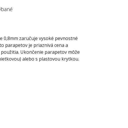
ýbané
ke 0,8mm zaručuje vysoké pevnostné
to parapetov je priaznivá cena a
y použitia. Ukončenie parapetov môže
ietkovou) alebo s plastovou krytkou.