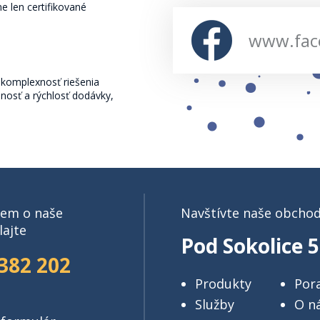
e len certifikované
www.fac
komplexnosť riešenia
žnosť a rýchlosť dodávky,
jem o naše
Navštívte naše obchod
lajte
Pod Sokolice 5
382 202
Produkty
Por
Služby
O n