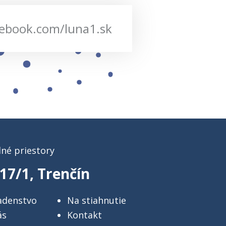
ebook.com/luna1.sk
né priestory
17/1, Trenčín
adenstvo
Na stiahnutie
ás
Kontakt