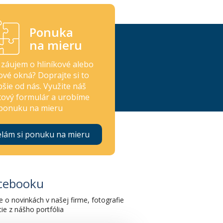
Ponuka
na mieru
záujem o hliníkové alebo
ové okná? Doprajte si to
pšie od nás. Využite náš
ový formulár a urobíme
ponuku na mieru
elám si ponuku na mieru
acebooku
e o novinkách v našej firme, fotografie
cie z nášho portfólia