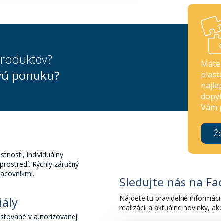
 produktov?
Máte 
vú ponuku?
plast
najle
dopyt
Vám 
Ž
tnosti, individuálny
prostredí. Rýchly záručný
racovníkmi.
Sledujte nás na F
Nájdete tu pravidelné informáci
iály
realizácii a aktuálne novinky, ak
stované v autorizovanej