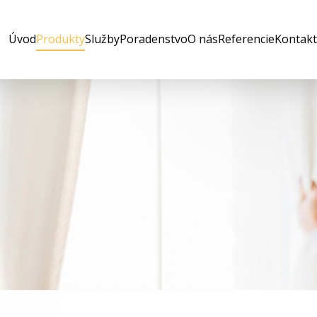
Úvod
Produkty
Služby
Poradenstvo
O nás
Referencie
Kontakt