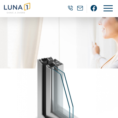
0905 382 202
luna1@luna1.
Facebo