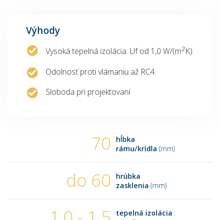
Výhody
2
Vysoká tepelná izolácia: Uf od 1,0 W/(m
K).
Odolnosť proti vlámaniu až RC4.
Sloboda pri projektovaní
70
hĺbka
rámu/krídla
(mm)
do 60
hrúbka
zasklenia
(mm)
1,0 - 1,5
tepelná izolácia