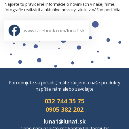
Nájdete tu pravidelné informácie o novinkách v našej firme,
fotografie realizácii a aktuálne novinky, akcie z nášho portfólia
www.facebook.com/luna1.sk
Potrebujete sa poradiť, máte záujem o naše produkty
napíšte nám alebo zavolajte
032 744 35 75
0905 382 202
luna1@luna1.sk
alebo nám napíšte cez
kontaktný formulár