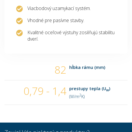
Viacbodový uzamykací systém.
Vhodné pre pasívne stavby.
Kvalitné oceľové výstuhy zosilňujú stabilitu
dverí.
82
hĺbka rámu (mm)
0,79 - 1,4
prestupy tepla (U
)
w
2
(W/m
K)