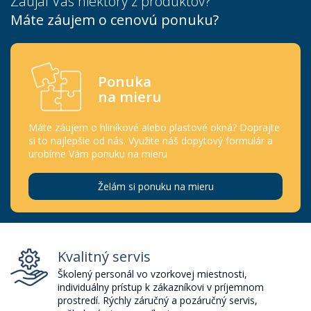
Zaujal Vás niektorý z produktov?
Máte záujem o cenovú ponuku?
Ponuka
na mieru
Máte záujem o hliníkové alebo plastové okná? Doprajte
si to najlepšie od nás. Využite náš dopytový formulár a
urobíme Vám ponuku na mieru
Želám si ponuku na mieru
Kvalitný servis
Školený personál vo vzorkovej miestnosti,
individuálny prístup k zákazníkovi v príjemnom
prostredí. Rýchly záručný a pozáručný servis,