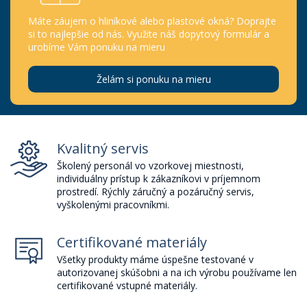
Máte záujem o hliníkové alebo plastové okná? Doprajte
si to najlepšie od nás. Využite náš dopytový formulár a
urobíme Vám ponuku na mieru
Želám si ponuku na mieru
Kvalitný servis
Školený personál vo vzorkovej miestnosti,
individuálny prístup k zákazníkovi v príjemnom
prostredí. Rýchly záručný a pozáručný servis,
vyškolenými pracovníkmi.
Certifikované materiály
Všetky produkty máme úspešne testované v
autorizovanej skúšobni a na ich výrobu používame len
certifikované vstupné materiály.