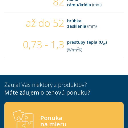
82
rámu/krídla
(mm)
až do 52
hrúbka
zasklenia
(mm)
0,73 - 1,3
prestupy tepla (U
)
w
2
(W/m
K)
Zaujal Vás niektorý z produktov?
Máte záujem o cenovú ponuku?
Ponuka
na mieru