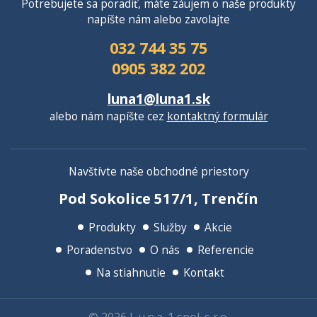
Potrebujete sa poradiť, máte záujem o naše produkty
napíšte nám alebo zavolajte
032 744 35 75
0905 382 202
luna1@luna1.sk
alebo nám napíšte cez
kontaktný formulár
Navštívte naše obchodné priestory
Pod Sokolice 517/1, Trenčín
Produkty
Služby
Akcie
Poradenstvo
O nás
Referencie
Na stiahnutie
Kontakt
© 2026 L.u.n.a. 1 spol. s r.o.